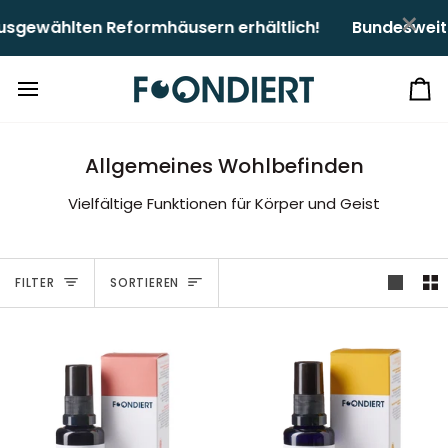
Direkt
×
gewählten Reformhäusern erhältlich!ㅤㅤ
Bundesweit a
zum
Inhalt
Ei
Allgemeines Wohlbefinden
Vielfältige Funktionen für Körper und Geist
Sortieren
FILTER
SORTIEREN