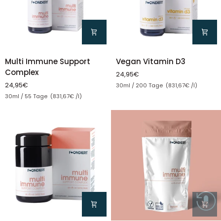
Multi
Vegan
Multi Immune Support
Vegan Vitamin D3
Immune
Vitamin
Complex
24,95€
Support
D3
Stückpreis
24,95€
30ml / 200 Tage (831,67€ /l)
Complex
Stückpreis
30ml / 55 Tage (831,67€ /l)