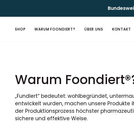
Direkt
Bundesweit
zum
Inhalt
SHOP
WARUM FOONDIERT?
ÜBER UNS
KONTAKT
Warum Foondiert®
„Fundiert“ bedeutet: wohlbegründet, untermau
entwickelt wurden, machen unsere Produkte ih
der Produktionsprozess höchster pharmazeutis
sichere und effektive Weise.