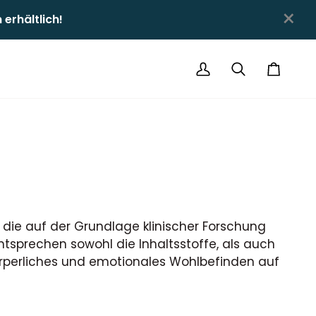
×
hältlich!ㅤㅤ
Mein
Suchen
Einkauf
Account
 die auf der Grundlage klinischer Forschung
tsprechen sowohl die Inhaltsstoffe, als auch
körperliches und emotionales Wohlbefinden auf