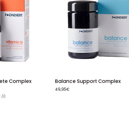
WARENKORB
IN DEN WARENKORB
Balance
lete Complex
Balance Support Complex
Support
49,95€
Complex
 /l)