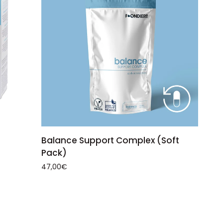
IN DEN WARENKORB
Balance
Balance Support Complex (Soft
Support
Pack)
Complex
47,00€
(Soft
Pack)