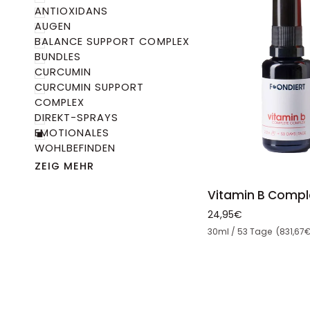
ANTIOXIDANS
AUGEN
BALANCE SUPPORT COMPLEX
BUNDLES
CURCUMIN
CURCUMIN SUPPORT
COMPLEX
DIREKT-SPRAYS
EMOTIONALES
WOHLBEFINDEN
IN DEN 
ZEIG MEHR
Vitamin
Vitamin B Comp
B
24,95€
Complete
Stückpreis
30ml / 53 Tage (831,67€
Complex