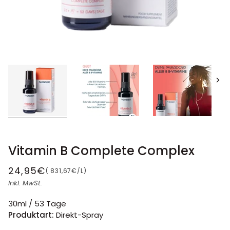
Näc
Vitamin B Complete Complex
24,95€
STÜCKPREIS
(
831,67€
/
L
)
Inkl. MwSt.
30ml / 53 Tage
Produktart:
Direkt-Spray