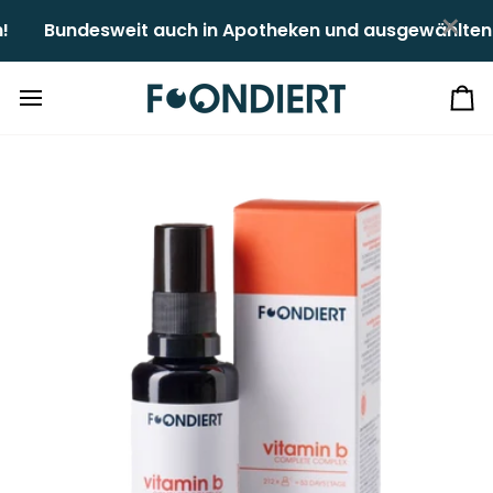
Direkt
×
desweit auch in Apotheken und ausgewählten Reformhäus
zum
Inhalt
Ei