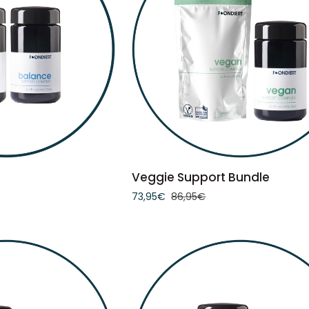
WARENKORB
IN DEN WARENKORB
Veggie
Veggie Support Bundle
Support
73,95€
86,95€
Bundle