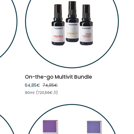
IN DEN WARENKORB
On-
On-the-go Multivit Bundle
the-
64,85€
74,85€
go
Stückpreis
90ml (720,56€ /l)
Multivit
Bundle