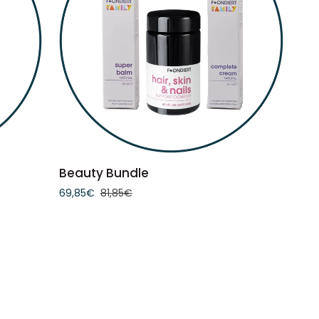
IN DEN WARENKORB
Beauty
Beauty Bundle
Bundle
69,85€
81,85€