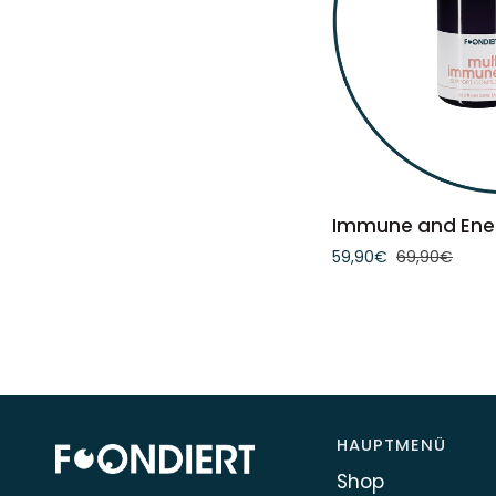
IN DEN 
Immune
Immune and Ene
and
59,90€
69,90€
Energy
Bundle
HAUPTMENÜ
Shop