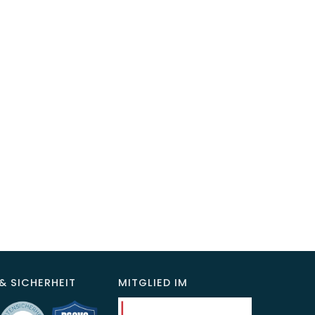
& SICHERHEIT
MITGLIED IM