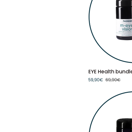
IN DEN 
EYE
EYE Health bundl
Health
59,90€
69,90€
bundle