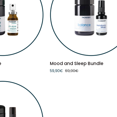
WARENKORB
IN DEN WARENKORB
Mood
e
Mood and Sleep Bundle
and
59,90€
69,90€
Sleep
Bundle