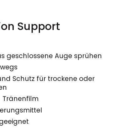
ion Support
das geschlossene Auge sprühen
erwegs
nd Schutz für trockene oder
en
en Tränenfilm
erungsmittel
 geeignet