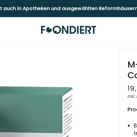
 auch in Apotheken und ausgewählten Reformhäusern er
M-
C
19
Inkl.
Pro
B
t