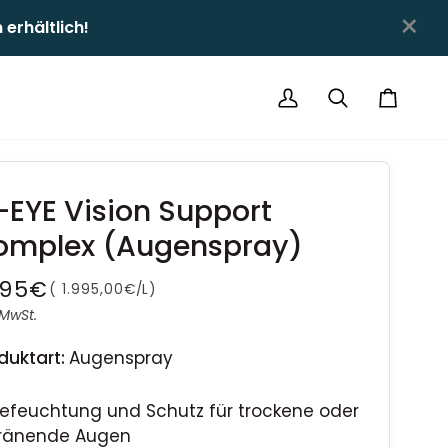
×
hältlich!ㅤㅤ
Mein
Suchen
Einkauf
Account
EYE Vision Support
omplex (Augenspray)
,95€
STÜCKPREIS
(
1.995,00€
/
L
)
 MwSt.
duktart:
Augenspray
efeuchtung und Schutz für trockene oder
ränende Augen