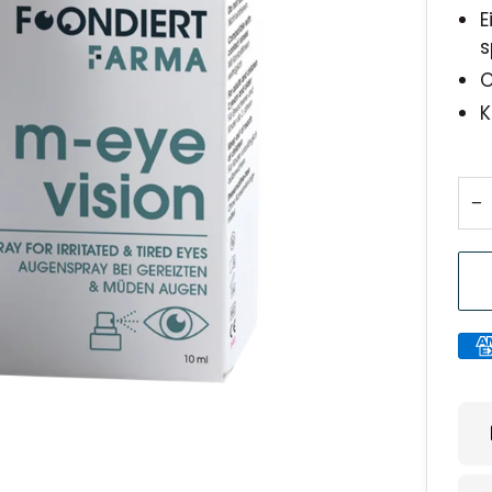
E
s
O
K
−