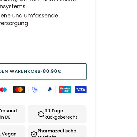
nsystems
ene und umfassende
versorgung
 DEN WARENKORB
•
80,90€
Versand
30 Tage
in DE
Rückgaberecht
Pharmazeutische
& Vegan