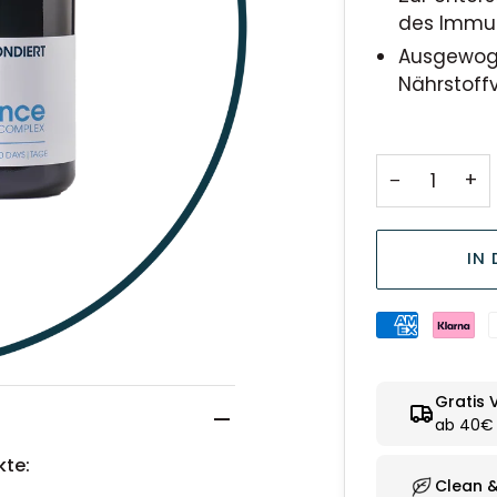
des Immu
Ausgewog
Nährstoff
−
+
IN
Gratis 
ab 40€ 
kte:
Clean 