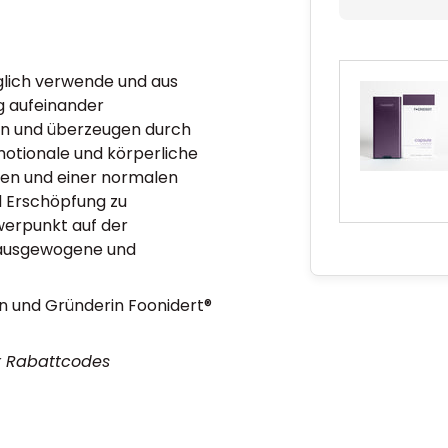
glich verwende und aus
g aufeinander
en und überzeugen durch
motionale und körperliche
ven und einer normalen
d Erschöpfung zu
hwerpunkt auf der
 ausgewogene und
in und Gründerin Foonidert®
er Rabattcodes