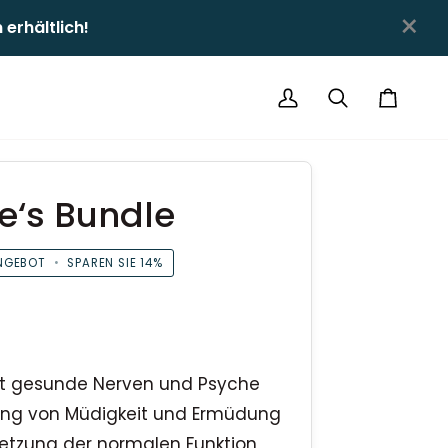
×
hältlich!ㅤㅤ
Mein
Suchen
Einkauf
Account
e‘s Bundle
NGEBOT
•
SPAREN SIE
14%
zt gesunde Nerven und Psyche
ung von Müdigkeit und Ermüdung
setzung der normalen Funktion