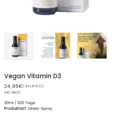
Vegan Vitamin D3
24,95€
STÜCKPREIS
(
831,67€
/
L
)
Inkl. MwSt.
30ml / 200 Tage
Produktart:
Direkt-Spray