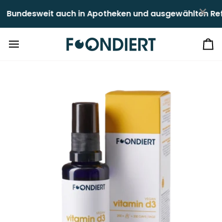
Direkt
×
eit auch in Apotheken und ausgewählten Reformhäusern
zum
Inhalt
Ei