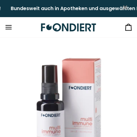
Direkt
×
desweit auch in Apotheken und ausgewählten Reformhäus
zum
Inhalt
Ei