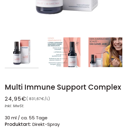
Multi Immune Support Complex
24,95€
STÜCKPREIS
(
831,67€
/
L
)
Inkl. MwSt.
30 ml / ca. 55 Tage
Produktart:
Direkt-Spray