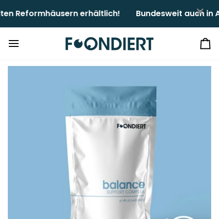
Direkt
×
formhäusern erhältlich!ㅤㅤ
Bundesweit auch in Apot
zum
Inhalt
Ei