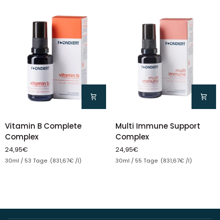
Multi
Vitamin
Multi Immune Support
Vitamin B Complete
Immune
B
Complex
Complex
Support
Complete
24,95€
24,95€
Complex
Complex
Stückpreis
Stückpreis
30ml / 55 Tage (831,67€ /l)
30ml / 53 Tage (831,67€ /l)