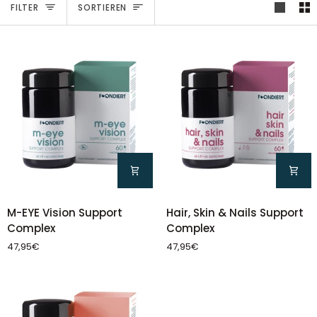
Sortieren
FILTER
SORTIEREN
M-
Hair,
M-EYE Vision Support
Hair, Skin & Nails Support
EYE
Skin
Complex
Complex
Vision
&
47,95€
47,95€
Support
Nails
Complex
Support
Complex