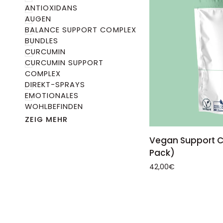
ANTIOXIDANS
AUGEN
BALANCE SUPPORT COMPLEX
BUNDLES
CURCUMIN
CURCUMIN SUPPORT
COMPLEX
DIREKT-SPRAYS
EMOTIONALES
WOHLBEFINDEN
IN DEN 
ZEIG MEHR
Vegan
Vegan Support C
Support
Pack)
Complex
42,00€
(Soft
Pack)