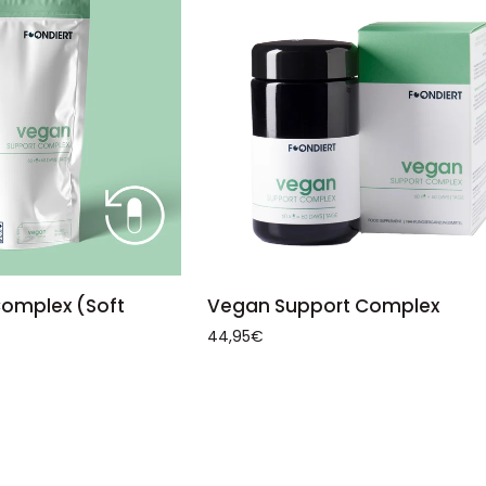
WARENKORB
IN DEN WARENKORB
Vegan
omplex (Soft
Vegan Support Complex
Support
44,95€
Complex