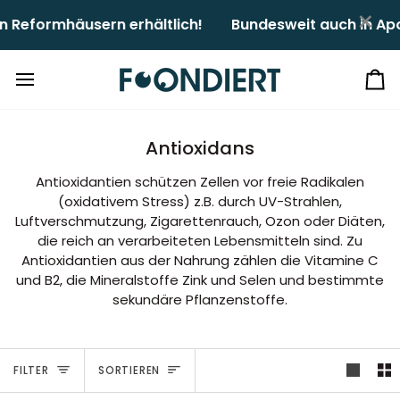
Direkt
×
eformhäusern erhältlich!ㅤㅤ
Bundesweit auch in Apo
zum
Inhalt
Ei
Antioxidans
Antioxidantien schützen Zellen vor freie Radikalen
(oxidativem Stress) z.B. durch UV-Strahlen,
Luftverschmutzung, Zigarettenrauch, Ozon oder Diäten,
die reich an verarbeiteten Lebensmitteln sind. Zu
Antioxidantien aus der Nahrung zählen die Vitamine C
und B2, die Mineralstoffe Zink und Selen und bestimmte
sekundäre Pflanzenstoffe.
Sortieren
FILTER
SORTIEREN