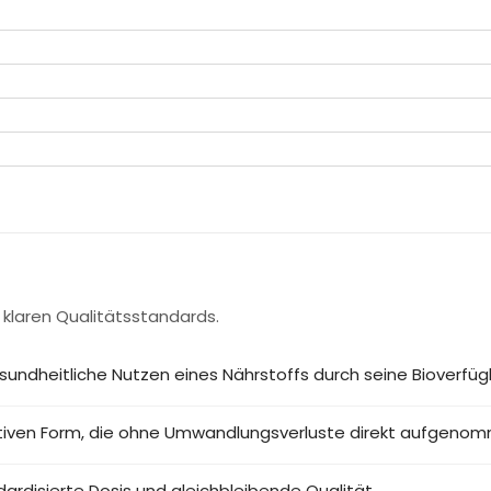
 klaren Qualitätsstandards.
sundheitliche Nutzen eines Nährstoffs durch seine Bioverfügb
aktiven Form, die ohne Umwandlungsverluste direkt aufgeno
ardisierte Dosis und gleichbleibende Qualität.