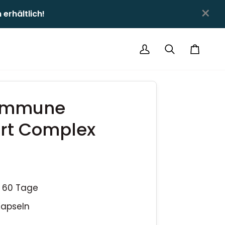
×
hältlich!ㅤㅤ
Mein
Suchen
Einkauf
Account
 Immune
rt Complex
/ 60 Tage
Kapseln