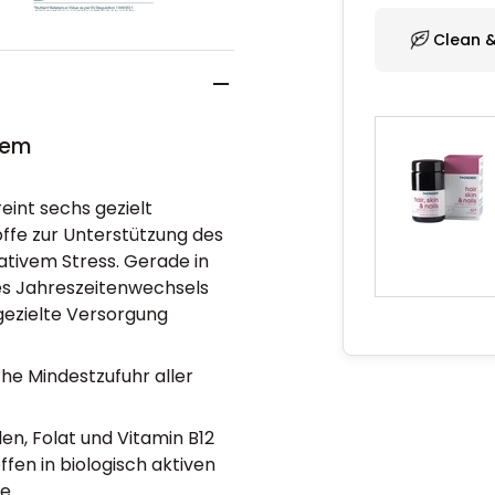
Clean 
tem
int sechs gezielt
ffe zur Unterstützung des
tivem Stress. Gerade in
es Jahreszeitenwechsels
gezielte Versorgung
he Mindestzufuhr aller
len, Folat und Vitamin B12
fen in biologisch aktiven
e.