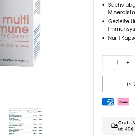
Sechs ab
Mineralsto
Gezielte U
Immunsy
Nur 1 Kaps
−
+
IN
Gratis 
ab 40€ 