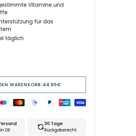
gestimmte Vitamine und
ffe
nterstützung für das
stem
el täglich
 DEN WARENKORB
•
44,95€
Versand
30 Tage
in DE
Rückgaberecht