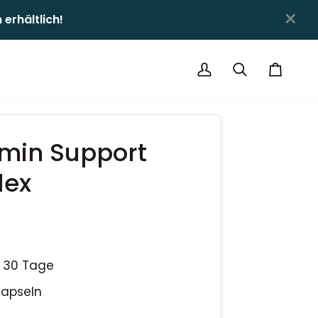
×
hältlich!ㅤㅤ
Mein
Suchen
Einkauf
Account
min Support
lex
/ 30 Tage
Kapseln