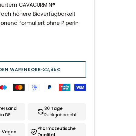
tiertem CAVACURMIN®
fach höhere Bioverfügbarkeit
nend formuliert ohne Piperin
 DEN WARENKORB
•
32,95€
Versand
30 Tage
in DE
Rückgaberecht
Pharmazeutische
& Vegan
Qualität