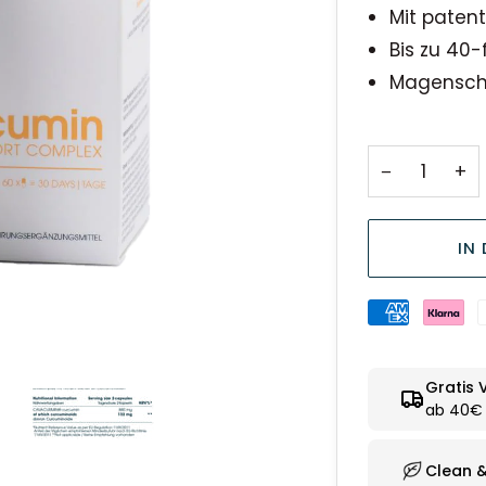
Mit paten
Bis zu 40-
Magenscho
−
+
IN
Gratis 
ab 40€ 
Clean 