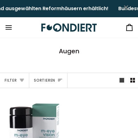
Direkt
×
 ausgewählten Reformhäusern erhältlich!ㅤㅤ
Bundeswe
zum
Inhalt
Ei
Augen
Sortieren
FILTER
SORTIEREN