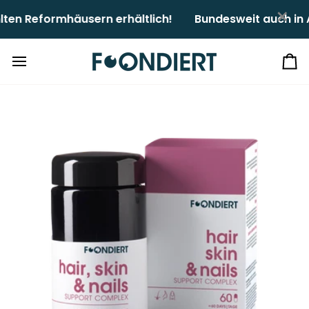
Direkt
×
formhäusern erhältlich!ㅤㅤ
Bundesweit auch in Apoth
zum
Inhalt
Ei