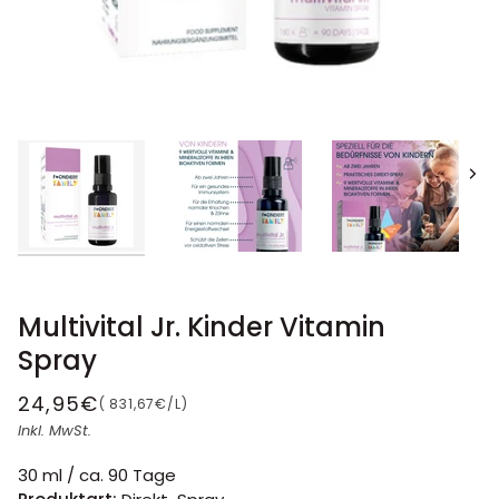
Näc
Multivital Jr. Kinder Vitamin
Spray
24,95€
STÜCKPREIS
(
831,67€
/
L
)
Inkl. MwSt.
30 ml / ca. 90 Tage