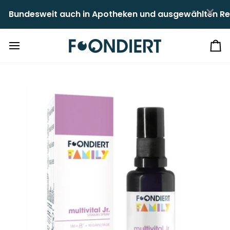
Direkt
×
it auch in Apotheken und ausgewählten Reformhäusern e
zum
Inhalt
Ei